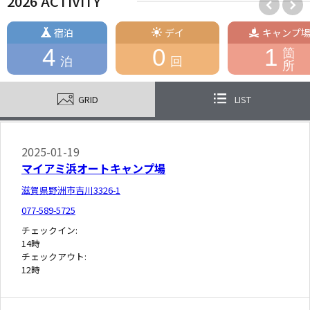
2026 ACTIVITY
宿泊
デイ
キャンプ
4
0
1
箇
泊
回
所
GRID
LIST
2025-01-19
マイアミ浜オートキャンプ場
滋賀県野洲市吉川3326-1
077-589-5725
チェックイン:
14時
チェックアウト:
12時