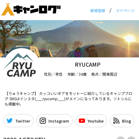
/
新規登録
マイページ
RYUCAMP
性別／男性 年齢／34歳 拠点／関東周辺
【りゅうキャンプ】 カッコいいギアをモットーに紹介しているキャンプブロ
グ SNSはインスタ(___ryucamp___)がメインになっております。ソトシルに
も掲載中。
Twitter
Instagram
Youtube
Blog