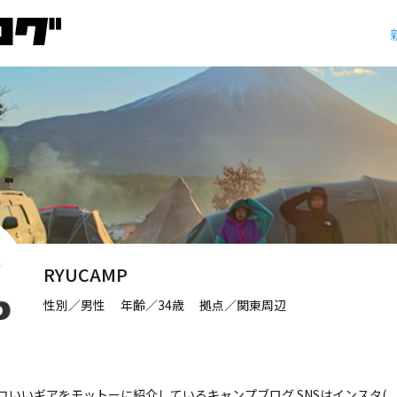
RYUCAMP
性別／男性 年齢／34歳 拠点／関東周辺
いいギアをモットーに紹介しているキャンプブログ SNSはインスタ(___r