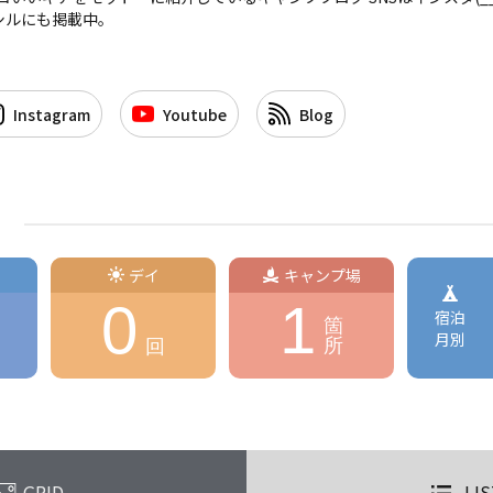
シルにも掲載中。
Instagram
Youtube
Blog
デイ
キャンプ場
0
1
宿泊
箇
月別
所
回
GRID
LIS