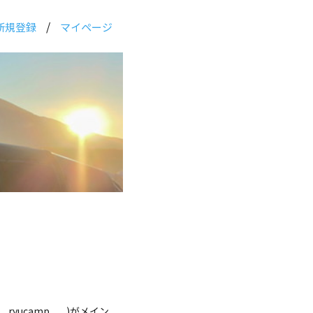
/
新規登録
マイページ
yucamp___)がメイン