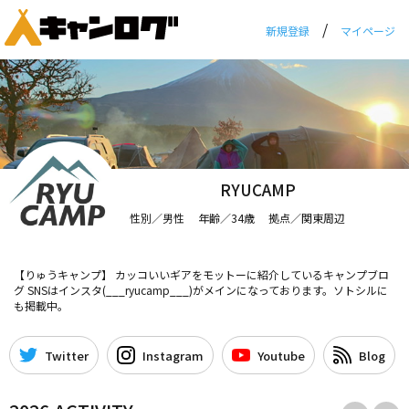
/
新規登録
マイページ
RYUCAMP
性別／男性 年齢／34歳 拠点／関東周辺
【りゅうキャンプ】 カッコいいギアをモットーに紹介しているキャンプブロ
グ SNSはインスタ(___ryucamp___)がメインになっております。ソトシルに
も掲載中。
Twitter
Instagram
Youtube
Blog