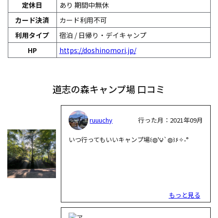
定休日
あり 期間中無休
カード決済
カード利用不可
利用タイプ
宿泊 / 日帰り・デイキャンプ
HP
https://doshinomori.jp/
道志の森キャンプ場 口コミ
ruuuchy
行った月：2021年09月
いつ行ってもいいキャンプ場꒰◍'౪`◍꒱۶✧˖°
もっと見る