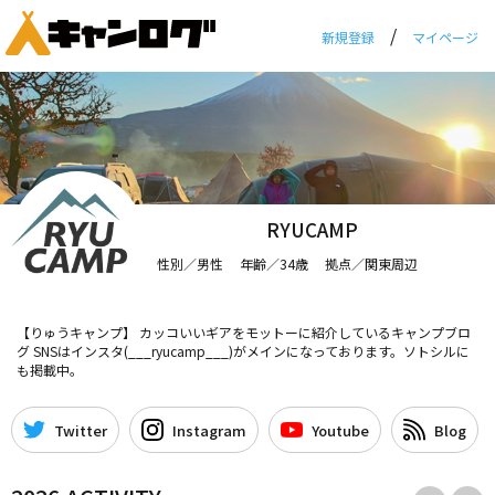
/
新規登録
マイページ
RYUCAMP
性別／男性 年齢／34歳 拠点／関東周辺
【りゅうキャンプ】 カッコいいギアをモットーに紹介しているキャンプブロ
グ SNSはインスタ(___ryucamp___)がメインになっております。ソトシルに
も掲載中。
Twitter
Instagram
Youtube
Blog