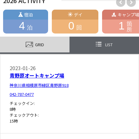
2026 ACTIVITY
宿泊
デイ
キャンプ
4
0
1
箇
泊
回
所
GRID
LIST
2023-01-26
青野原オートキャンプ場
神奈川県相模原市緑区青野原918
042-787-0477
チェックイン:
8時
チェックアウト:
15時