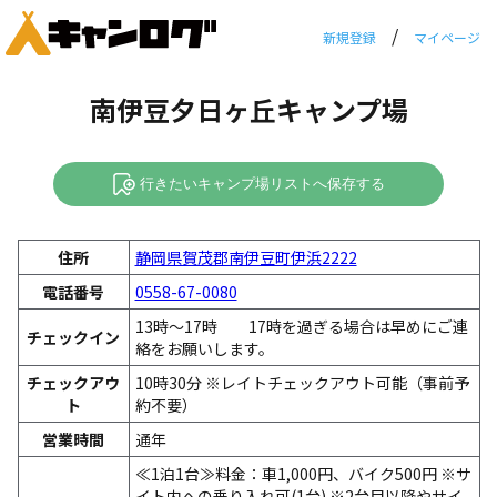
/
新規登録
マイページ
南伊豆夕日ヶ丘キャンプ場
行きたいキャンプ場リストへ保存する
住所
静岡県賀茂郡南伊豆町伊浜2222
電話番号
0558-67-0080
13時～17時 17時を過ぎる場合は早めにご連
チェックイン
絡をお願いします。
チェックアウ
10時30分 ※レイトチェックアウト可能（事前予
ト
約不要）
営業時間
通年
≪1泊1台≫料金：車1,000円、バイク500円 ※サ
イト内への乗り入れ可(1台) ※2台目以降やサイ