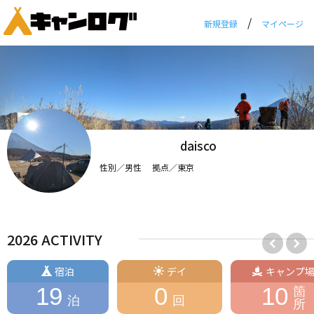
/
新規登録
マイページ
daisco
性別／男性 拠点／東京
2026 ACTIVITY
宿泊
デイ
キャンプ
19
0
10
箇
泊
回
所