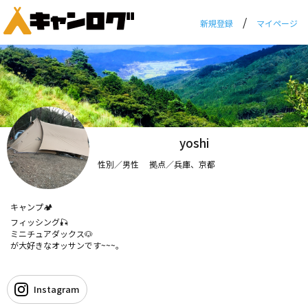
/
新規登録
マイページ
yoshi
性別／男性 拠点／兵庫、京都
キャンプ🏕
フィッシング‪🎣‬
ミニチュアダックス🐶
が大好きなオッサンです~~~。
中々、最近キャンプ行けてませんけど💦
色んなキャンプ場行って、載せて行きますんで
Instagram
宜しくお願いします┏○))ﾍﾟｺﾘ