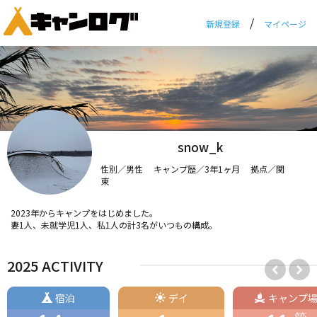
/
新規登録
マイページ
snow_k
性別／男性 キャンプ歴／3年1ヶ月 拠点／関
東
2023年からキャンプをはじめました。
妻1人、未就学児1人、私1人の計3名がいつもの構成。
2025 ACTIVITY
宿泊
デイ
キャンプ