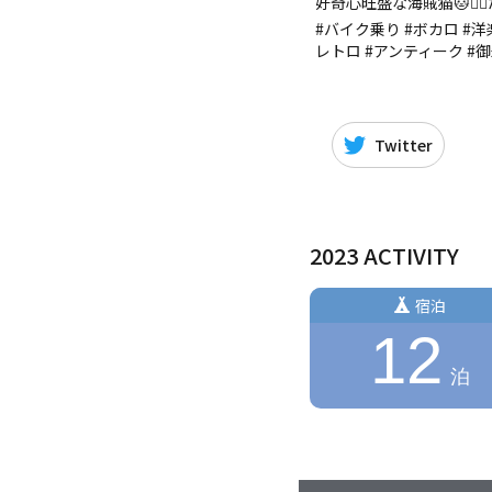
好奇心旺盛な海賊猫🐱🏴
#バイク乗り #ボカロ #洋
レトロ #アンティーク #御朱
Twitter
2023 ACTIVITY
宿泊
12
泊