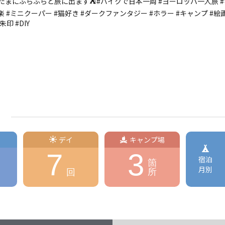
‍☠️たまにふらふらと旅に出ます⛺️#バイクで日本一周 #ヨーロッパ一人旅 #
楽 #ミニクーパー #猫好き #ダークファンタジー #ホラー #キャンプ #絵画
印 #DIY
デイ
キャンプ場
7
3
宿泊
箇
月別
所
回