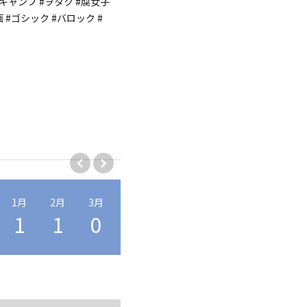
キャンプ #ヲタク #腐女子
 #ゴシック #バロック #
1月
2月
3月
4月
5月
6月
7月
8月
1
1
0
2
2
0
0
1