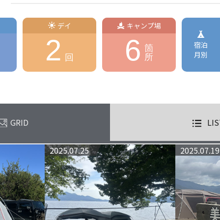
デイ
キャンプ場
2
6
宿泊
箇
月別
所
回
GRID
LIS
2025.07.25
2025.07.19