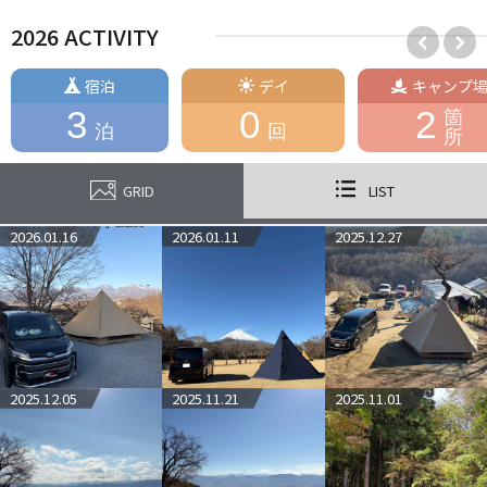
8.MOBI GARDEN COMMANDER160
9.Ogawa ｸﾞﾛｯｹ16T/C
2026 ACTIVITY
10.Ogawa ﾛｯｼﾞｼｪﾙﾀｰUL
・所有タープ
1. SABBATICAL LUPINE M
宿泊
デイ
キャンプ
2.Soomloom ﾚｸﾀﾀｰﾌﾟ(2.5m×2.95m)
3
0
2
箇
3.Soomloom ﾍｷｻﾀｰﾌﾟ(4.2m×4.1m)
泊
回
所
4.ｸｲｯｸｷｬﾝﾌﾟ ﾎﾟﾘｺｯﾄﾝ ﾚｸﾀﾀｰﾌﾟ
5.Soomloom ﾌﾞﾗｯｸﾍｷｻﾀｰﾌﾟ（5.2m×4.2m）
・所有車
GRID
LIST
TOYOTA 90系NOAH ﾊｲﾌﾞﾘｯﾄﾞZ
TOYOTA ﾔﾘｽｸﾛｽ ﾊｲﾌﾞﾘｯﾄﾞZ
2026.01.16
2026.01.11
2025.12.27
※2026年2月現在
2025.12.05
2025.11.21
2025.11.01