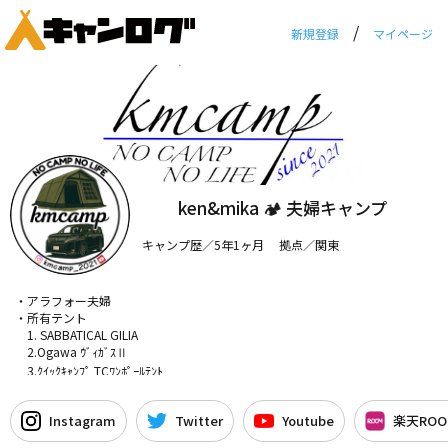
/
新規登録
マイページ
ken&mika 🏕 夫婦キャンプ
キャンプ歴／5年1ヶ月 拠点／関東
・アラフォー夫婦
・所有テント
1. SABBATICAL GILIA
2.Ogawa ｳﾞｨｶﾞｽⅡ
3.ｸｲｯｸｷｬﾝﾌﾟ TCﾜﾝﾎﾟｰﾙﾃﾝﾄ
4.OneTigris SOLO HOMESTEAD
5.Ogawa ﾂｲﾝｸﾚｽﾀTC
Instagram
Twitter
Youtube
楽天ROO
6. SABBATICAL ﾓｰﾆﾝｸﾞｸﾞﾛｰﾘｰSynthetic
7. TOMOUNT G-moon tent X