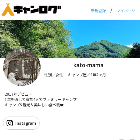
/
新規登録
マイページ
kato-mama
性別／女性 キャンプ歴／9年2ヶ月
2017年デビュー
1年を通して家族4人でファミリーキャンプ
キャンプ&観光＆美味しい食べ物❤️
Instagram