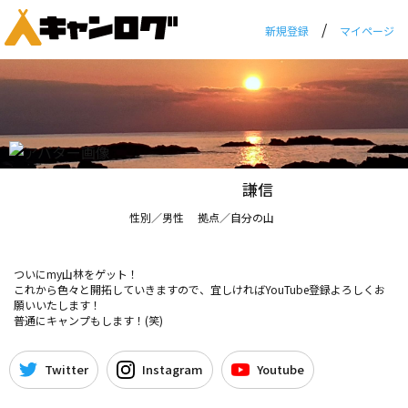
/
新規登録
マイページ
謙信
性別／男性 拠点／自分の山
ついにmy山林をゲット！
これから色々と開拓していきますので、宜しければYouTube登録よろしくお
願いいたします！
普通にキャンプもします！(笑)
Twitter
Instagram
Youtube