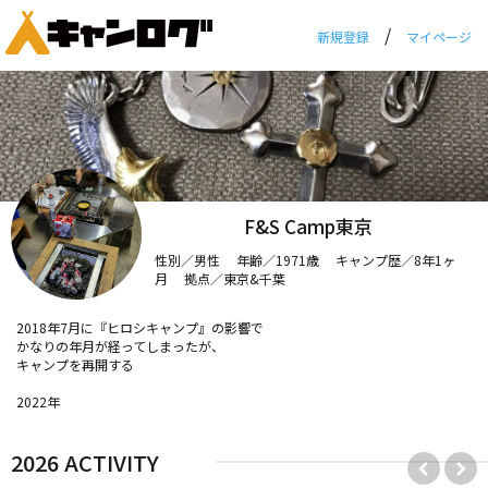
/
新規登録
マイページ
F&S Camp東京
性別／男性 年齢／1971歳 キャンプ歴／8年1ヶ
月 拠点／東京&千葉
2018年7月に『ヒロシキャンプ』の影響で
かなりの年月が経ってしまったが、
キャンプを再開する
2022年
新潟県→神奈川県 転勤 (単身赴任)
(結果のみ)
2026 ACTIVITY
2024年