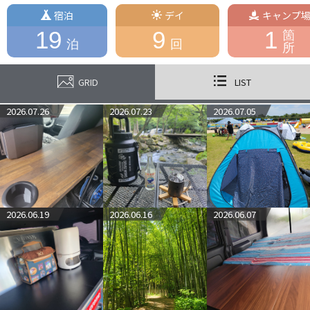
神奈川県→東京都 転勤 (家族一同)
宿泊
デイ
キャンプ
(感無量)
19
9
1
箇
2025年
泊
回
所
千葉県にも住居を構える (千葉県民)
(今後、転勤は無し)
GRID
LIST
<キャンプギアに関して>
何でもよい
キャンプできる事が嬉しいからだ
2026.07.26
2026.07.23
2026.07.05
最近の夢を話そう
いまいちな立地にある、
リフォームされた豪華な宮殿を手に入れたのだが、
玄関が2つとも北側で納得がいかない夢で、
周りは何故か寂しい感じで、
2026.06.19
2026.06.16
2026.06.07
表の道路は賑やかで渋滞している夢だ
<人生観>
最終的なゴールは全くわからないが、
人生を悔いなく、結果を出し、
実行と行動していくだけだ
↓↓