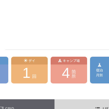
デイ
キャンプ場
1
4
宿泊
箇
月別
所
回
GRID
LIS