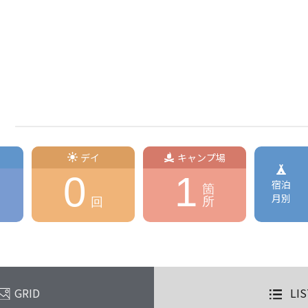
デイ
キャンプ場
0
1
宿泊
箇
月別
所
回
GRID
LIS