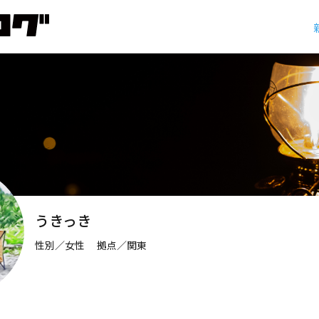
うきっき
性別／女性 拠点／関東