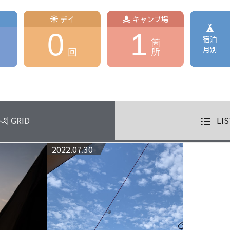
デイ
キャンプ場
0
1
宿泊
箇
月別
所
回
GRID
LIS
2022.07.30