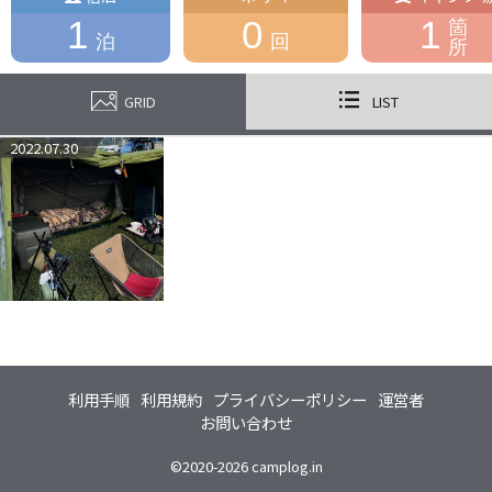
1
0
1
箇
泊
回
所
GRID
LIST
2022.07.30
利用手順
利用規約
プライバシーポリシー
運営者
お問い合わせ
©2020-2026 camplog.in