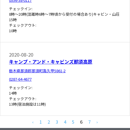
0556-38-0117
チェックイン:
8時～20時(混雑時6時～7時頃から受付の場合あり)キャビン・山荘
15時
チェックアウト:
10時
2020-08-20
キャンプ・アンド・キャビンズ那須高原
栃木県那須郡那須町高久甲5861-2
0287-64-4677
チェックイン:
14時
チェックアウト:
13時(宿泊施設は11時)
‹
1
2
3
4
5
6
7
›